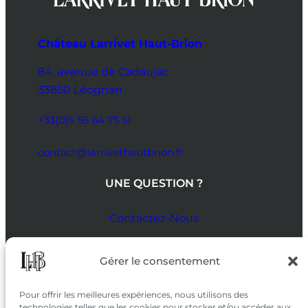
Château Larrivet Haut-Brion
84, avenue de Cadaujac
33850 Léognan
+33(0)5 56 64 75 51
contact@larrivethautbrion.fr
UNE QUESTION ?
Contactez-Nous
SUIVEZ-NOUS
Gérer le consentement
SUR LES RÉSEAUX
Pour offrir les meilleures expériences, nous utilisons des
technologies telles que les cookies pour stocker et/ou accéder aux