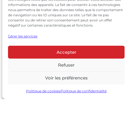
informations des appareils. Le fait de consentir à ces technologies
nous permettra de traiter des données telles que le comportement
de navigation ou les ID uniques sur ce site. Le fait de ne pas
consentir ou de retirer son consentement peut avoir un effet
négatif sur certaines caractéristiques et fonctions.
Gérer les services
Accepter
© 2026 Château Larrivet Haut-Brion |
Mentions légales
|
Politique de confidentialité
Refuser
|
CGV
Voir les préférences
L’ABUS D’ALCOOL EST DANGEREUX POUR LA SANTÉ, À
CONSOMMER AVEC MODÉRATION
Politique de cookies
Politique de confidentialité