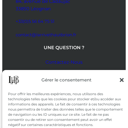
84, avenue de Cadaujac
33850 Léognan
+33(0)5 56 64 75 51
contact@larrivethautbrion.fr
UNE QUESTION ?
Contactez-Nous
SUIVEZ-NOUS
Gérer le consentement
SUR LES RÉSEAUX
Pour offrir les meilleures expériences, nous utilisons des
technologies telles que les cookies pour stocker et/ou accéder aux
informations des appareils. Le fait de consentir à ces technologies
nous permettra de traiter des données telles que le comportement
de navigation ou les ID uniques sur ce site. Le fait de ne pas
consentir ou de retirer son consentement peut avoir un effet
négatif sur certaines caractéristiques et fonctions.