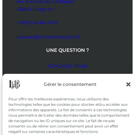
84, avenue de Cadaujac
33850 Léognan
+33(0)5 56 64 75 51
contact@larrivethautbrion.fr
UNE QUESTION ?
Contactez-Nous
SUIVEZ-NOUS
Gérer le consentement
SUR LES RÉSEAUX
Pour offrir les meilleures expériences, nous utilisons des
technologies telles que les cookies pour stocker et/ou accéder aux
informations des appareils. Le fait de consentir à ces technologies
nous permettra de traiter des données telles que le comportement
de navigation ou les ID uniques sur ce site. Le fait de ne pas
consentir ou de retirer son consentement peut avoir un effet
négatif sur certaines caractéristiques et fonctions.