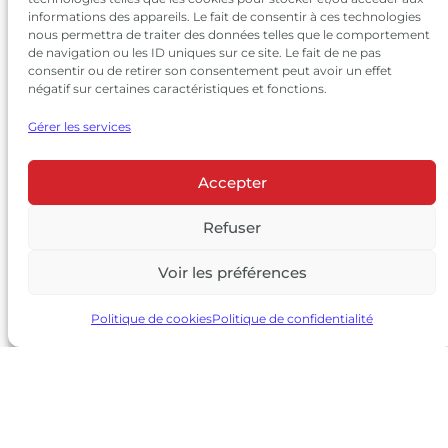
informations des appareils. Le fait de consentir à ces technologies
nous permettra de traiter des données telles que le comportement
de navigation ou les ID uniques sur ce site. Le fait de ne pas
consentir ou de retirer son consentement peut avoir un effet
négatif sur certaines caractéristiques et fonctions.
Gérer les services
Accepter
© 2026 Château Larrivet Haut-Brion |
Mentions légales
|
Politique de confidentialité
Refuser
|
CGV
Voir les préférences
L’ABUS D’ALCOOL EST DANGEREUX POUR LA SANTÉ, À
CONSOMMER AVEC MODÉRATION
Politique de cookies
Politique de confidentialité