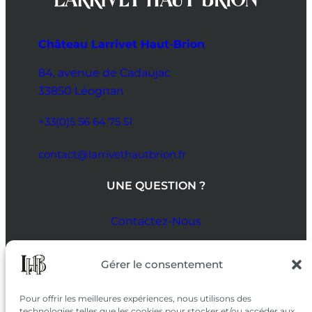
Château Larrivet Haut-Brion
84, avenue de Cadaujac
33850 Léognan
+33(0)5 56 64 75 51
contact@larrivethautbrion.fr
UNE QUESTION ?
Contactez-Nous
SUIVEZ-NOUS
Gérer le consentement
SUR LES RÉSEAUX
Pour offrir les meilleures expériences, nous utilisons des
technologies telles que les cookies pour stocker et/ou accéder aux