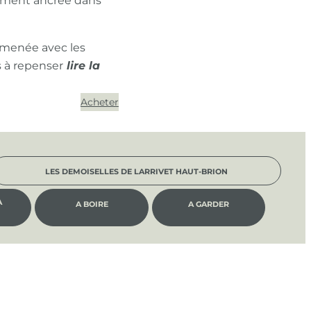
ément ancrée dans
 menée avec les
s à repenser
Acheter
LES DEMOISELLES DE LARRIVET HAUT-BRION
À
A BOIRE
A GARDER