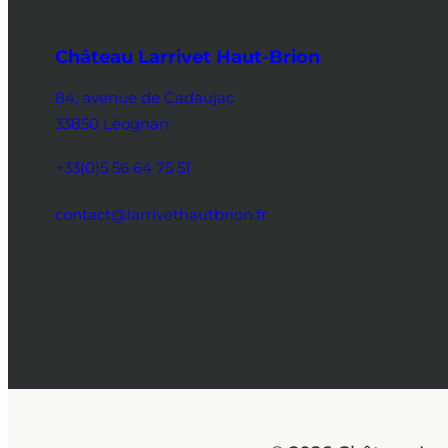
Château Larrivet Haut-Brion
84, avenue de Cadaujac
33850 Léognan
+33(0)5 56 64 75 51
contact@larrivethautbrion.fr