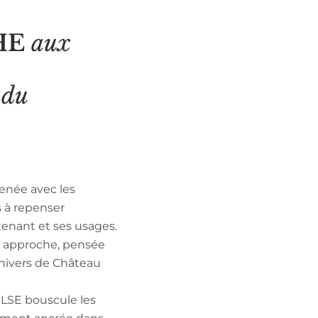
HE
aux
N
du
enée avec les
s à repenser
tenant et ses usages.
n approche, pensée
nivers de Château
ULSE bouscule les