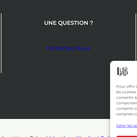
UNE QUESTION ?
Contactez-Nous
Pour offrir
les cookies
consentir à
comportemen
consentir o
certaines c
Gérer les s