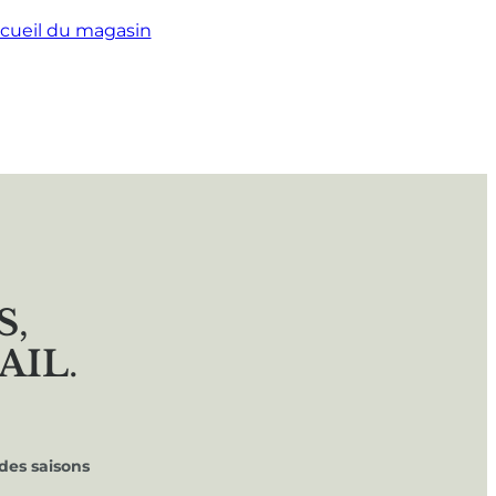
cueil du magasin
S
,
AIL
.
des saisons