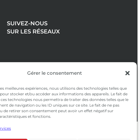
SUIVEZ-NOUS
SUR LES RÉSEAUX
Gérer le consentement
 les meilleures expériences, nous utilisons des technologies telles que
 pour stocker et/ou accéder aux informations des appareils. Le fait de
 ces technologies nous permettra de traiter des données telles que le
t de navigation ou les ID uniques sur ce site. Le fait de ne pas
u de retirer son consentement peut avoir un effet négatif sur
aractéristiques et fonctions.
ervices