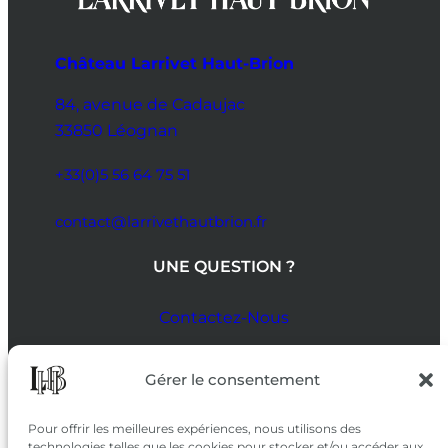
Château Larrivet Haut-Brion
84, avenue de Cadaujac
33850 Léognan
+33(0)5 56 64 75 51
contact@larrivethautbrion.fr
UNE QUESTION ?
Contactez-Nous
SUIVEZ-NOUS
Gérer le consentement
SUR LES RÉSEAUX
Pour offrir les meilleures expériences, nous utilisons des
technologies telles que les cookies pour stocker et/ou accéder aux