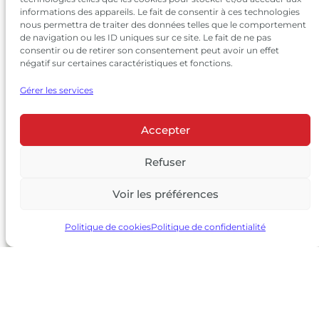
informations des appareils. Le fait de consentir à ces technologies
nous permettra de traiter des données telles que le comportement
de navigation ou les ID uniques sur ce site. Le fait de ne pas
consentir ou de retirer son consentement peut avoir un effet
négatif sur certaines caractéristiques et fonctions.
Gérer les services
Accepter
© 2026 Château Larrivet Haut-Brion |
Mentions légales
|
Politique de confidentialité
Refuser
|
CGV
Voir les préférences
L’ABUS D’ALCOOL EST DANGEREUX POUR LA SANTÉ, À
CONSOMMER AVEC MODÉRATION
Politique de cookies
Politique de confidentialité