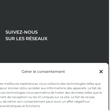
SUIVEZ-NOUS
SUR LES RÉSEAUX
Gérer le consentement
 les meilleures expériences, nous utilisons des technologies telles que
 pour stocker et/ou accéder aux informations des appareils. Le fait de
 ces technologies nous permettra de traiter des données telles que le
t de navigation ou les ID uniques sur ce site. Le fait de ne pas
u de retirer son consentement peut avoir un effet négatif sur
aractéristiques et fonctions.