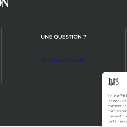
UNE QUESTION ?
Contactez-Nous
Pour offrir
les cookies
consentir à
comportemen
consentir o
certaines c