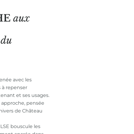
HE
aux
N
du
enée avec les
s à repenser
tenant et ses usages.
n approche, pensée
nivers de Château
ULSE bouscule les