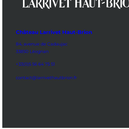
Château Larrivet Haut-Brion
84, avenue de Cadaujac
33850 Léognan
+33(0)5 56 64 75 51
contact@larrivethautbrion.fr