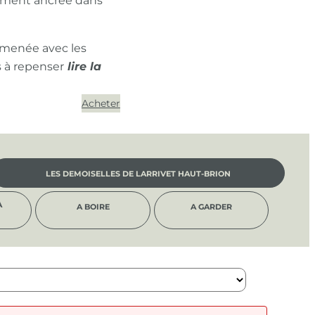
ément ancrée dans
 menée avec les
s à repenser
Acheter
LES DEMOISELLES DE LARRIVET HAUT-BRION
À
A BOIRE
A GARDER