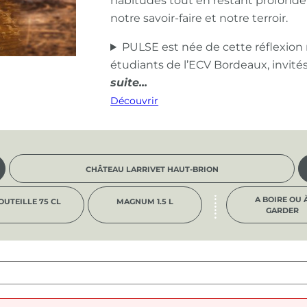
habitudes tout en restant profond
notre savoir-faire et notre terroir.
PULSE est née de cette réflexion
étudiants de l’ECV Bordeaux, invité
Découvrir
CHÂTEAU LARRIVET HAUT-BRION
A BOIRE OU 
OUTEILLE 75 CL
MAGNUM 1.5 L
GARDER