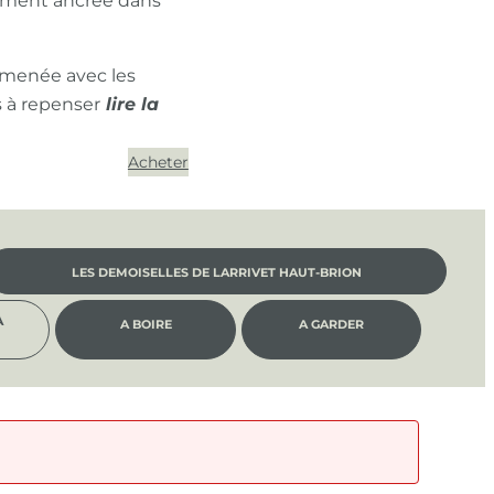
ément ancrée dans
 menée avec les
s à repenser
Acheter
LES DEMOISELLES DE LARRIVET HAUT-BRION
À
A BOIRE
A GARDER