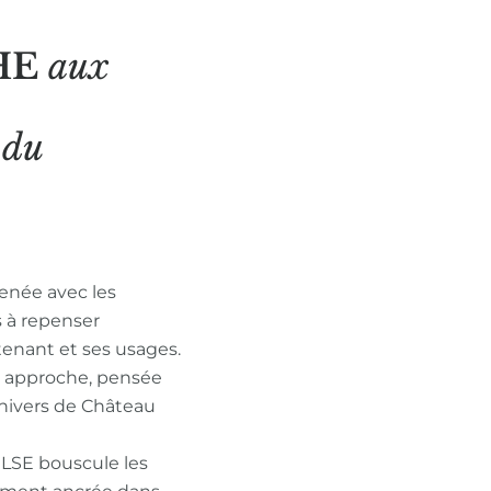
HE
aux
N
du
enée avec les
s à repenser
tenant et ses usages.
n approche, pensée
nivers de Château
ULSE bouscule les