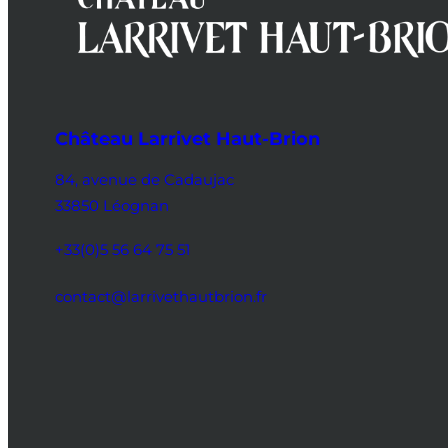
Château Larrivet Haut-Brion
84, avenue de Cadaujac
33850 Léognan
+33(0)5 56 64 75 51
contact@larrivethautbrion.fr