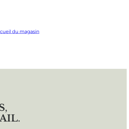
cueil du magasin
S
,
AIL
.