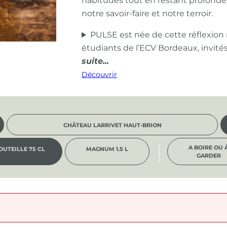
habitudes tout en restant profond
notre savoir-faire et notre terroir.
PULSE est née de cette réflexion
étudiants de l’ECV Bordeaux, invité
Découvrir
CHÂTEAU LARRIVET HAUT-BRION
A BOIRE OU 
OUTEILLE 75 CL
MAGNUM 1.5 L
GARDER