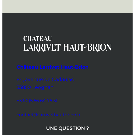
Château Larrivet Haut-Brion
84, avenue de Cadaujac
33850 Léognan
+33(0)5 56 64 75 51
contact@larrivethautbrion.fr
UNE QUESTION ?