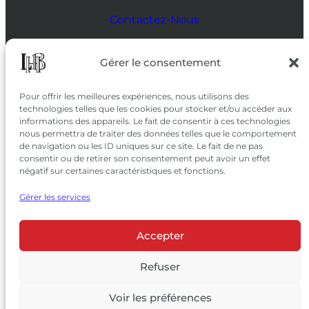
Contactez-Nous
SUIVEZ-NOUS
Gérer le consentement
SUR LES RÉSEAUX
Pour offrir les meilleures expériences, nous utilisons des
technologies telles que les cookies pour stocker et/ou accéder aux
informations des appareils. Le fait de consentir à ces technologies
nous permettra de traiter des données telles que le comportement
de navigation ou les ID uniques sur ce site. Le fait de ne pas
consentir ou de retirer son consentement peut avoir un effet
négatif sur certaines caractéristiques et fonctions.
Gérer les services
Accepter
© 2026 Château Larrivet Haut-Brion |
Mentions légales
|
Politique de confidentialité
Refuser
|
CGV
Voir les préférences
L’ABUS D’ALCOOL EST DANGEREUX POUR LA SANTÉ, À