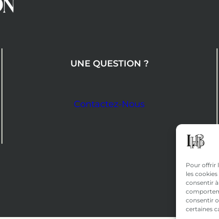
UNE QUESTION ?
Contactez-Nous
Pour offrir
les cookies
consentir à
comportemen
consentir o
certaines c