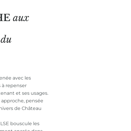
HE
aux
N
du
enée avec les
s à repenser
tenant et ses usages.
n approche, pensée
nivers de Château
ULSE bouscule les