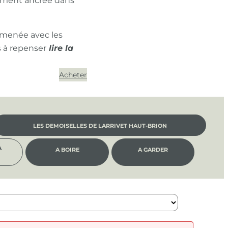
ément ancrée dans
 menée avec les
s à repenser
Acheter
LES DEMOISELLES DE LARRIVET HAUT-BRION
À
A BOIRE
A GARDER