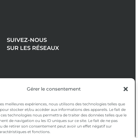
SUIVEZ-NOUS
SUR LES RÉSEAUX
Gérer le consentement
 les meilleures expériences, nous utilisons des technologies telles que
 pour stocker et/ou accéder aux informations des appareils. Le fait de
 ces technologies nous permettra de traiter des données telles que le
t de navigation ou les ID uniques sur ce site. Le fait de ne pas
u de retirer son consentement peut avoir un effet négatif sur
aractéristiques et fonctions.