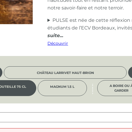
habitudes tout en restant profond
notre savoir-faire et notre terroir.
PULSE est née de cette réflexion
étudiants de l’ECV Bordeaux, invité
Découvrir
CHÂTEAU LARRIVET HAUT-BRION
A BOIRE OU 
OUTEILLE 75 CL
MAGNUM 1.5 L
GARDER