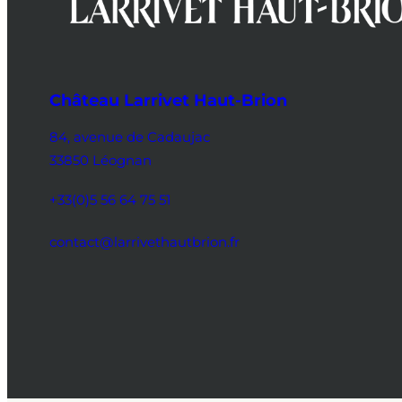
Château Larrivet Haut-Brion
84, avenue de Cadaujac
33850 Léognan
+33(0)5 56 64 75 51
contact@larrivethautbrion.fr