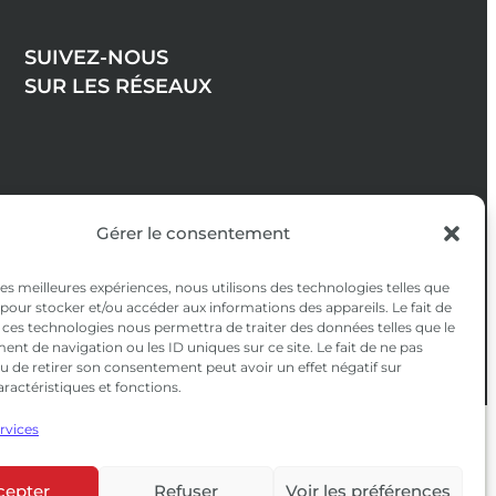
SUIVEZ-NOUS
SUR LES RÉSEAUX
Gérer le consentement
 les meilleures expériences, nous utilisons des technologies telles que
 pour stocker et/ou accéder aux informations des appareils. Le fait de
 ces technologies nous permettra de traiter des données telles que le
t de navigation ou les ID uniques sur ce site. Le fait de ne pas
u de retirer son consentement peut avoir un effet négatif sur
aractéristiques et fonctions.
ervices
confidentialité
|
CGV
cepter
Refuser
Voir les préférences