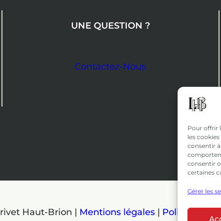
UNE QUESTION ?
Contactez-Nous
Pour offrir
les cookies
consentir à
comportemen
consentir o
certaines c
Gérer les s
rivet Haut-Brion |
Mentions légales
|
Politique de 
Ac