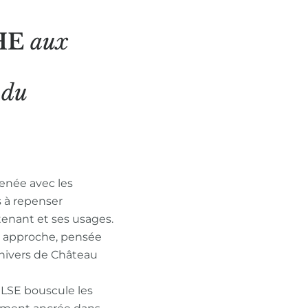
HE
aux
N
du
enée avec les
s à repenser
tenant et ses usages.
n approche, pensée
nivers de Château
ULSE bouscule les