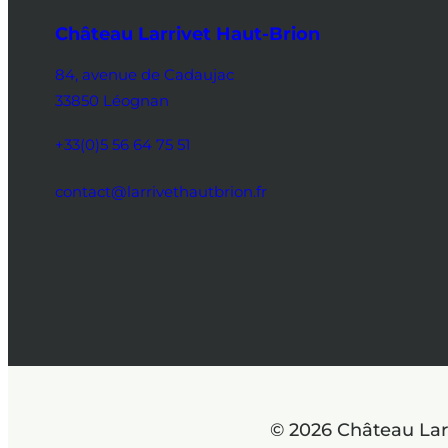
Château Larrivet Haut-Brion
84, avenue de Cadaujac
33850 Léognan
+33(0)5 56 64 75 51
contact@larrivethautbrion.fr
© 2026 Château Lar