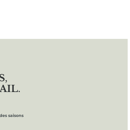
S
,
AIL
.
des saisons