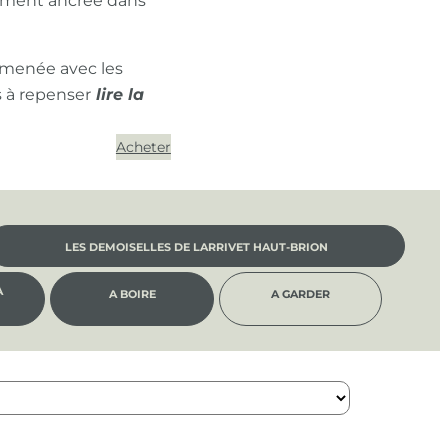
ément ancrée dans
 menée avec les
s à repenser
Acheter
LES DEMOISELLES DE LARRIVET HAUT-BRION
À
A BOIRE
A GARDER