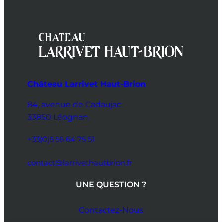
Château Larrivet Haut-Brion
84, avenue de Cadaujac
33850 Léognan
+33(0)5 56 64 75 51
contact@larrivethautbrion.fr
UNE QUESTION ?
Contactez-Nous