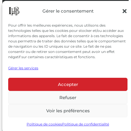
SUIVEZ-NOUS
Gérer le consentement
SUR LES RÉSEAUX
Pour offrir les meilleures expériences, nous utilisons des
technologies telles que les cookies pour stocker et/ou accéder aux
informations des appareils. Le fait de consentir à ces technologies
nous permettra de traiter des données telles que le comportement
de navigation ou les ID uniques sur ce site. Le fait de ne pas
consentir ou de retirer son consentement peut avoir un effet
négatif sur certaines caractéristiques et fonctions.
Gérer les services
Accepter
© 2026 Château Larrivet Haut-Brion |
Mentions légales
|
Politique de confidentialité
Refuser
|
CGV
Voir les préférences
L’ABUS D’ALCOOL EST DANGEREUX POUR LA SANTÉ, À
CONSOMMER AVEC MODÉRATION
Politique de cookies
Politique de confidentialité