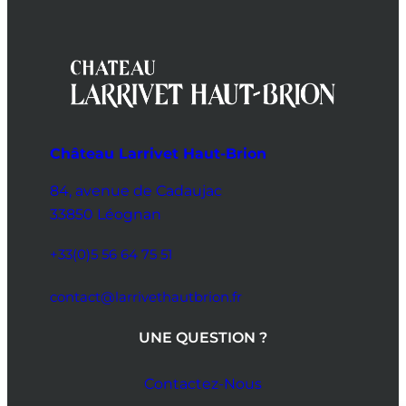
Château Larrivet Haut-Brion
84, avenue de Cadaujac
33850 Léognan
+33(0)5 56 64 75 51
contact@larrivethautbrion.fr
UNE QUESTION ?
Contactez-Nous