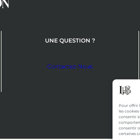
UNE QUESTION ?
Contactez-Nous
Pour offrir
les cookies
consentir à
comportemen
consentir o
certaines c