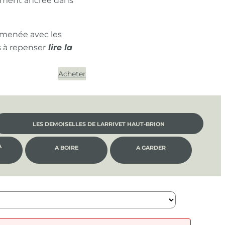
ément ancrée dans
 menée avec les
s à repenser
Acheter
LES DEMOISELLES DE LARRIVET HAUT-BRION
À
A BOIRE
A GARDER