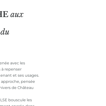
HE
aux
N
du
enée avec les
s à repenser
tenant et ses usages.
n approche, pensée
nivers de Château
ULSE bouscule les