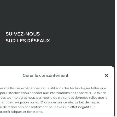
SUIVEZ-NOUS
SUR LES RÉSEAUX
Gérer le consentement
 les meilleures expériences, nous utilisons des technologies telles que
 pour stocker et/ou accéder aux informations des appareils. Le fait de
 ces technologies nous permettra de traiter des données telles que le
t de navigation ou les ID uniques sur ce site. Le fait de ne pas
u de retirer son consentement peut avoir un effet négatif sur
aractéristiques et fonctions.