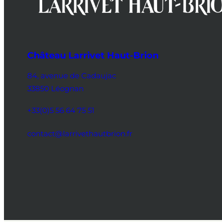
Château Larrivet Haut-Brion
84, avenue de Cadaujac
33850 Léognan
+33(0)5 56 64 75 51
contact@larrivethautbrion.fr