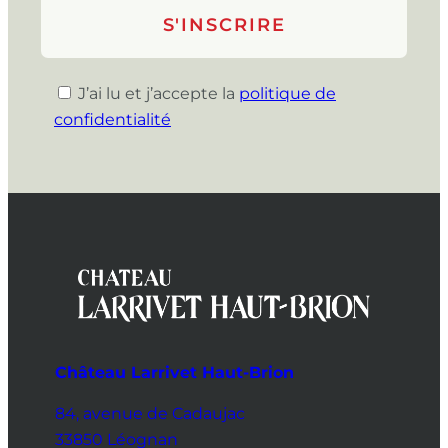
J’ai lu et j’accepte la
politique de
confidentialité
Château Larrivet Haut-Brion
84, avenue de Cadaujac
33850 Léognan