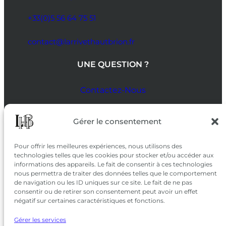
+33(0)5 56 64 75 51
contact@larrivethautbrion.fr
UNE QUESTION ?
Contactez-Nous
SUIVEZ-NOUS
Gérer le consentement
SUR LES RÉSEAUX
Pour offrir les meilleures expériences, nous utilisons des
technologies telles que les cookies pour stocker et/ou accéder aux
informations des appareils. Le fait de consentir à ces technologies
nous permettra de traiter des données telles que le comportement
de navigation ou les ID uniques sur ce site. Le fait de ne pas
consentir ou de retirer son consentement peut avoir un effet
négatif sur certaines caractéristiques et fonctions.
Gérer les services