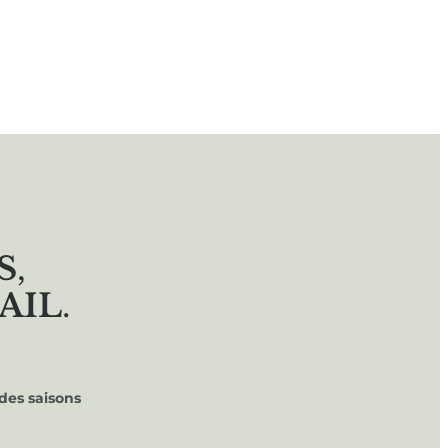
S
,
AIL
.
des saisons