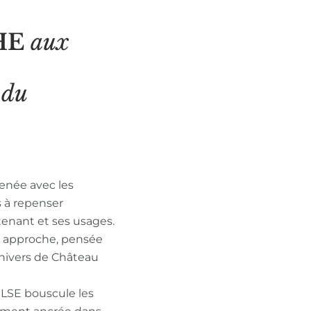
HE
aux
N
du
enée avec les
s à repenser
tenant et ses usages.
n approche, pensée
nivers de Château
ULSE bouscule les