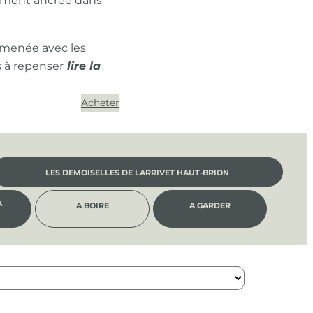
ément ancrée dans
 menée avec les
s à repenser
Acheter
LES DEMOISELLES DE LARRIVET HAUT-BRION
À
A BOIRE
A GARDER