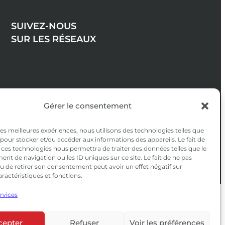
SUIVEZ-NOUS
SUR LES RÉSEAUX
Gérer le consentement
 les meilleures expériences, nous utilisons des technologies telles que
 pour stocker et/ou accéder aux informations des appareils. Le fait de
 ces technologies nous permettra de traiter des données telles que le
t de navigation ou les ID uniques sur ce site. Le fait de ne pas
u de retirer son consentement peut avoir un effet négatif sur
aractéristiques et fonctions.
ervices
confidentialité
|
CGV
cepter
Refuser
Voir les préférences