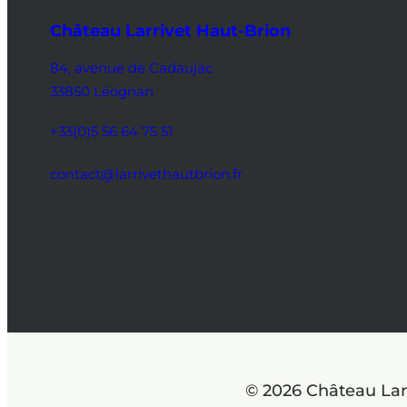
Château Larrivet Haut-Brion
84, avenue de Cadaujac
33850 Léognan
+33(0)5 56 64 75 51
contact@larrivethautbrion.fr
© 2026 Château Lar