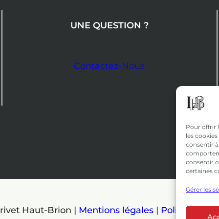
UNE QUESTION ?
Contactez-Nous
Pour offrir
les cookies
consentir à
comportemen
consentir o
certaines c
Gérer les s
rivet Haut-Brion |
Mentions légales
|
Politique de 
Ac