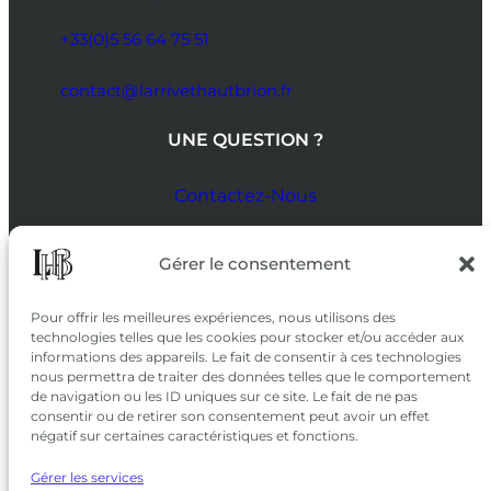
+33(0)5 56 64 75 51
contact@larrivethautbrion.fr
UNE QUESTION ?
Contactez-Nous
SUIVEZ-NOUS
Gérer le consentement
SUR LES RÉSEAUX
Pour offrir les meilleures expériences, nous utilisons des
technologies telles que les cookies pour stocker et/ou accéder aux
informations des appareils. Le fait de consentir à ces technologies
nous permettra de traiter des données telles que le comportement
de navigation ou les ID uniques sur ce site. Le fait de ne pas
consentir ou de retirer son consentement peut avoir un effet
négatif sur certaines caractéristiques et fonctions.
Gérer les services