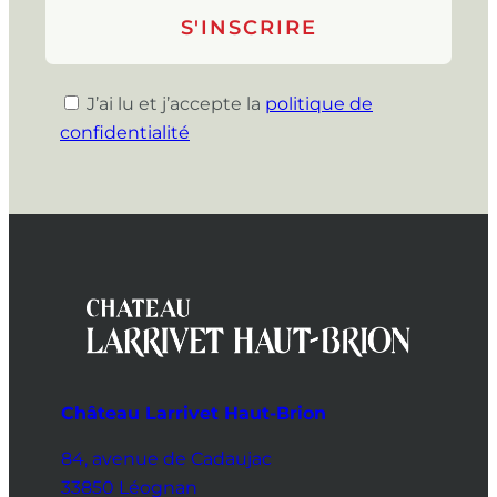
J’ai lu et j’accepte la
politique de
confidentialité
Château Larrivet Haut-Brion
84, avenue de Cadaujac
33850 Léognan