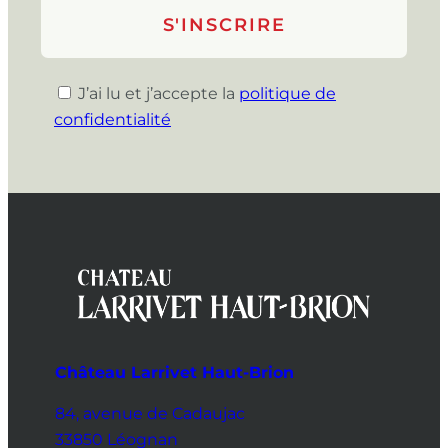
J’ai lu et j’accepte la
politique de
confidentialité
Château Larrivet Haut-Brion
84, avenue de Cadaujac
33850 Léognan