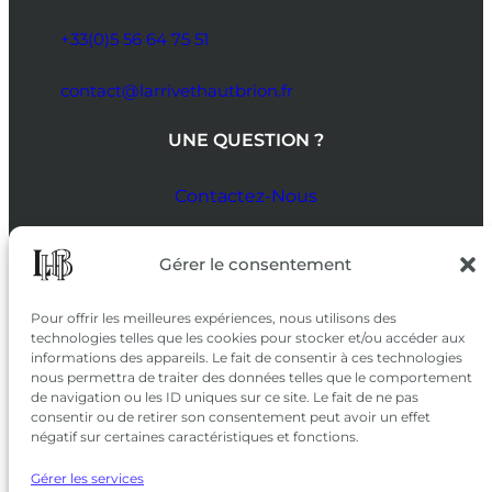
+33(0)5 56 64 75 51
contact@larrivethautbrion.fr
UNE QUESTION ?
Contactez-Nous
SUIVEZ-NOUS
Gérer le consentement
SUR LES RÉSEAUX
Pour offrir les meilleures expériences, nous utilisons des
technologies telles que les cookies pour stocker et/ou accéder aux
informations des appareils. Le fait de consentir à ces technologies
nous permettra de traiter des données telles que le comportement
de navigation ou les ID uniques sur ce site. Le fait de ne pas
consentir ou de retirer son consentement peut avoir un effet
négatif sur certaines caractéristiques et fonctions.
Gérer les services