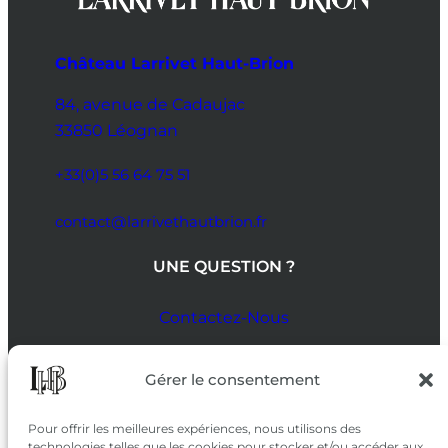
Château Larrivet Haut-Brion
84, avenue de Cadaujac
33850 Léognan
+33(0)5 56 64 75 51
contact@larrivethautbrion.fr
UNE QUESTION ?
Contactez-Nous
SUIVEZ-NOUS
Gérer le consentement
SUR LES RÉSEAUX
Pour offrir les meilleures expériences, nous utilisons des
technologies telles que les cookies pour stocker et/ou accéder aux