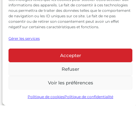
informations des appareils. Le fait de consentir à ces technologies
nous permettra de traiter des données telles que le comportement
de navigation ou les ID uniques sur ce site. Le fait de ne pas
consentir ou de retirer son consentement peut avoir un effet
négatif sur certaines caractéristiques et fonctions.
Gérer les services
Accepter
© 2026 Château Larrivet Haut-Brion |
Mentions légales
|
Politique de confidentialité
Refuser
|
CGV
Voir les préférences
L’ABUS D’ALCOOL EST DANGEREUX POUR LA SANTÉ, À
CONSOMMER AVEC MODÉRATION
Politique de cookies
Politique de confidentialité