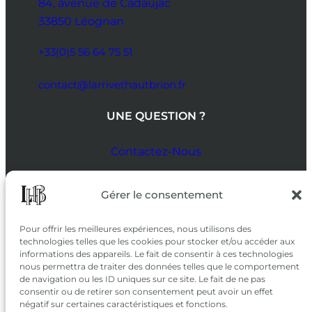
84, avenue de Cadaujac
33850 Léognan
+33(0)5 56 64 75 51
contact@larrivethautbrion.fr
UNE QUESTION ?
Contactez-Nous
SUIVEZ-NOUS
Gérer le consentement
SUR LES RÉSEAUX
Pour offrir les meilleures expériences, nous utilisons des
technologies telles que les cookies pour stocker et/ou accéder aux
informations des appareils. Le fait de consentir à ces technologies
nous permettra de traiter des données telles que le comportement
de navigation ou les ID uniques sur ce site. Le fait de ne pas
consentir ou de retirer son consentement peut avoir un effet
négatif sur certaines caractéristiques et fonctions.