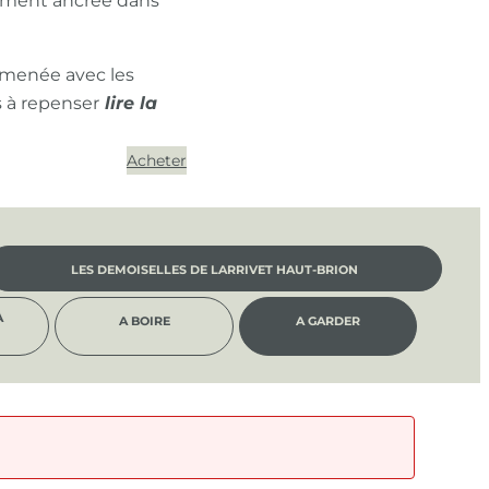
ément ancrée dans
 menée avec les
s à repenser
Acheter
LES DEMOISELLES DE LARRIVET HAUT-BRION
À
A BOIRE
A GARDER