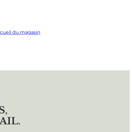
cueil du magasin
S
,
AIL
.