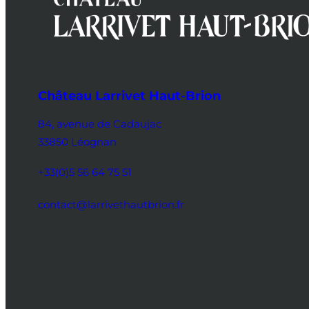
Château Larrivet Haut-Brion
84, avenue de Cadaujac
33850 Léognan
+33(0)5 56 64 75 51
contact@larrivethautbrion.fr