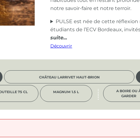
habitudes tout en restant profond
notre savoir-faire et notre terroir.
PULSE est née de cette réflexion
étudiants de l’ECV Bordeaux, invité
Découvrir
CHÂTEAU LARRIVET HAUT-BRION
A BOIRE OU 
OUTEILLE 75 CL
MAGNUM 1.5 L
GARDER