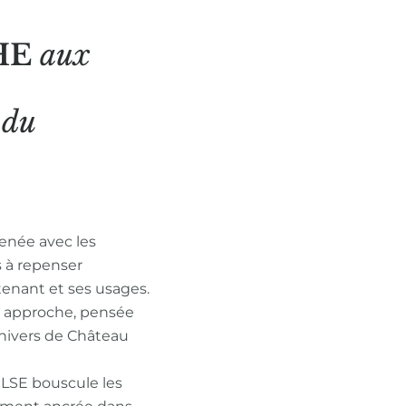
HE
aux
N
du
enée avec les
s à repenser
tenant et ses usages.
n approche, pensée
nivers de Château
ULSE bouscule les