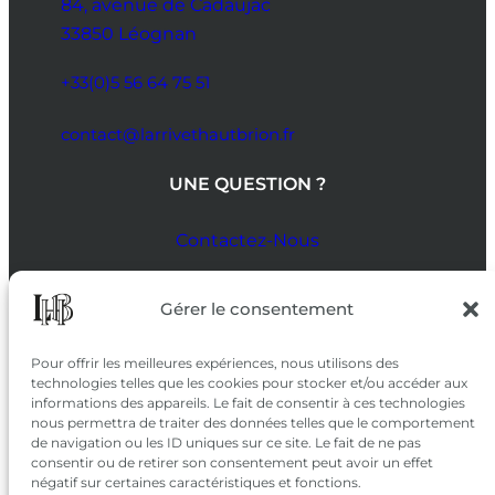
84, avenue de Cadaujac
33850 Léognan
+33(0)5 56 64 75 51
contact@larrivethautbrion.fr
UNE QUESTION ?
Contactez-Nous
SUIVEZ-NOUS
Gérer le consentement
SUR LES RÉSEAUX
Pour offrir les meilleures expériences, nous utilisons des
technologies telles que les cookies pour stocker et/ou accéder aux
informations des appareils. Le fait de consentir à ces technologies
nous permettra de traiter des données telles que le comportement
de navigation ou les ID uniques sur ce site. Le fait de ne pas
consentir ou de retirer son consentement peut avoir un effet
négatif sur certaines caractéristiques et fonctions.