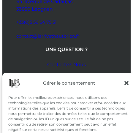
84, avenue de Cadaujac
33850 Léognan
+33(0)5 56 64 75 51
contact@larrivethautbrion.fr
UNE QUESTION ?
Contactez-Nous
SUIVEZ-NOUS
Gérer le consentement
SUR LES RÉSEAUX
Pour offrir les meilleures expériences, nous utilisons des
technologies telles que les cookies pour stocker et/ou accéder aux
informations des appareils. Le fait de consentir à ces technologies
nous permettra de traiter des données telles que le comportement
de navigation ou les ID uniques sur ce site. Le fait de ne pas
consentir ou de retirer son consentement peut avoir un effet
négatif sur certaines caractéristiques et fonctions.