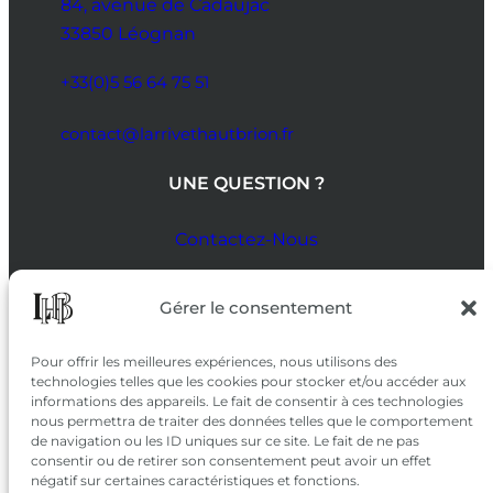
84, avenue de Cadaujac
33850 Léognan
+33(0)5 56 64 75 51
contact@larrivethautbrion.fr
UNE QUESTION ?
Contactez-Nous
SUIVEZ-NOUS
Gérer le consentement
SUR LES RÉSEAUX
Pour offrir les meilleures expériences, nous utilisons des
technologies telles que les cookies pour stocker et/ou accéder aux
informations des appareils. Le fait de consentir à ces technologies
nous permettra de traiter des données telles que le comportement
de navigation ou les ID uniques sur ce site. Le fait de ne pas
consentir ou de retirer son consentement peut avoir un effet
négatif sur certaines caractéristiques et fonctions.