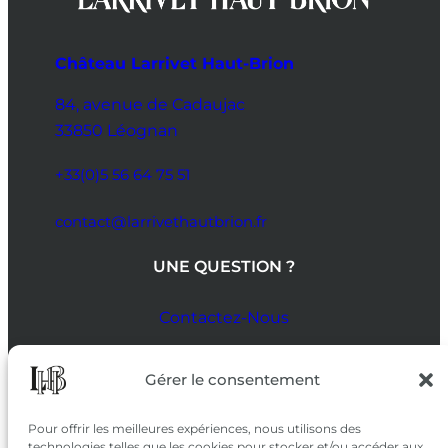
Château Larrivet Haut-Brion
84, avenue de Cadaujac
33850 Léognan
+33(0)5 56 64 75 51
contact@larrivethautbrion.fr
UNE QUESTION ?
Contactez-Nous
SUIVEZ-NOUS
Gérer le consentement
SUR LES RÉSEAUX
Pour offrir les meilleures expériences, nous utilisons des
technologies telles que les cookies pour stocker et/ou accéder aux