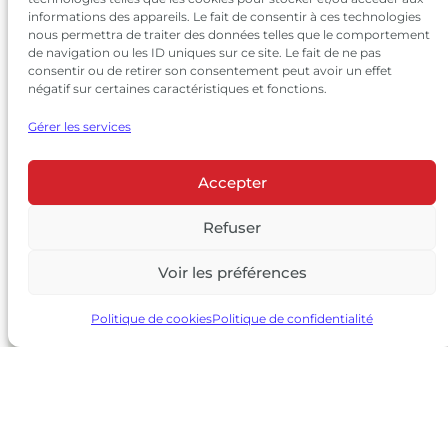
informations des appareils. Le fait de consentir à ces technologies
nous permettra de traiter des données telles que le comportement
de navigation ou les ID uniques sur ce site. Le fait de ne pas
consentir ou de retirer son consentement peut avoir un effet
négatif sur certaines caractéristiques et fonctions.
Gérer les services
Accepter
© 2026 Château Larrivet Haut-Brion |
Mentions légales
|
Politique de confidentialité
Refuser
|
CGV
Voir les préférences
L’ABUS D’ALCOOL EST DANGEREUX POUR LA SANTÉ, À
CONSOMMER AVEC MODÉRATION
Politique de cookies
Politique de confidentialité