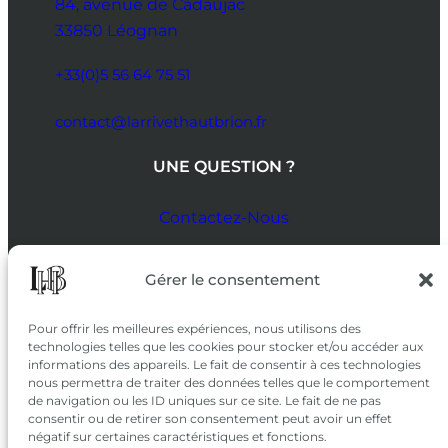
84, avenue de Cadaujac
33850 Léognan
+33(0)5 56 64 75 51
contact@larrivethautbrion.fr
UNE QUESTION ?
Contactez-Nous
SUIVEZ-NOUS
Gérer le consentement
SUR LES RÉSEAUX
Pour offrir les meilleures expériences, nous utilisons des
technologies telles que les cookies pour stocker et/ou accéder aux
informations des appareils. Le fait de consentir à ces technologies
nous permettra de traiter des données telles que le comportement
de navigation ou les ID uniques sur ce site. Le fait de ne pas
consentir ou de retirer son consentement peut avoir un effet
négatif sur certaines caractéristiques et fonctions.