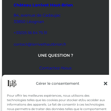
Château Larrivet Haut-Brion
84, avenue de Cadaujac
33850 Léognan
+33(0)5 56 64 75 51
contact@larrivethautbrion.fr
UNE QUESTION ?
Contactez-Nous
SUIVEZ-NOUS
Gérer le consentement
SUR LES RÉSEAUX
Pour offrir les meilleures expériences, nous utilisons des
technologies telles que les cookies pour stocker et/ou accéder aux
informations des appareils. Le fait de consentir à ces technologies
nous permettra de traiter des données telles que le comportement