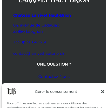
Château Larrivet Haut-Brion
84, avenue de Cadaujac
33850 Léognan
+33(0)5 56 64 75 51
contact@larrivethautbrion.fr
UNE QUESTION ?
Contactez-Nous
SUIVEZ-NOUS
Gérer le consentement
SUR LES RÉSEAUX
Pour offrir les meilleures expériences, nous utilisons des
technologies telles que les cookies pour stocker et/ou accéder aux