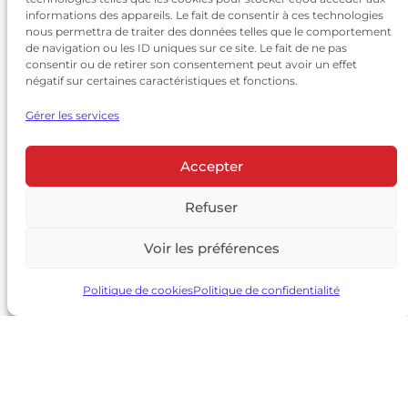
informations des appareils. Le fait de consentir à ces technologies
nous permettra de traiter des données telles que le comportement
de navigation ou les ID uniques sur ce site. Le fait de ne pas
consentir ou de retirer son consentement peut avoir un effet
négatif sur certaines caractéristiques et fonctions.
Gérer les services
Accepter
© 2026 Château Larrivet Haut-Brion |
Mentions légales
|
Politique de confidentialité
Refuser
|
CGV
Voir les préférences
L’ABUS D’ALCOOL EST DANGEREUX POUR LA SANTÉ, À
CONSOMMER AVEC MODÉRATION
Politique de cookies
Politique de confidentialité