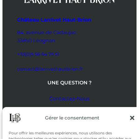
Château Larrivet Haut-Brion
84, avenue de Cadaujac
33850 Léognan
+33(0)5 56 64 75 51
contact@larrivethautbrion.fr
UNE QUESTION ?
Contactez-Nous
SUIVEZ-NOUS
Gérer le consentement
SUR LES RÉSEAUX
Pour offrir les meilleures expériences, nous utilisons des
technologies telles que les cookies pour stocker et/ou accéder aux