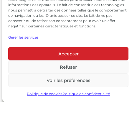
informations des appareils. Le fait de consentir à ces technologies
nous permettra de traiter des données telles que le comportement
de navigation ou les ID uniques sur ce site. Le fait de ne pas
consentir ou de retirer son consentement peut avoir un effet
négatif sur certaines caractéristiques et fonctions.
Gérer les services
Accepter
© 2026 Château Larrivet Haut-Brion |
Mentions légales
|
Politique de confidentialité
Refuser
|
CGV
Voir les préférences
L’ABUS D’ALCOOL EST DANGEREUX POUR LA SANTÉ, À
CONSOMMER AVEC MODÉRATION
Politique de cookies
Politique de confidentialité