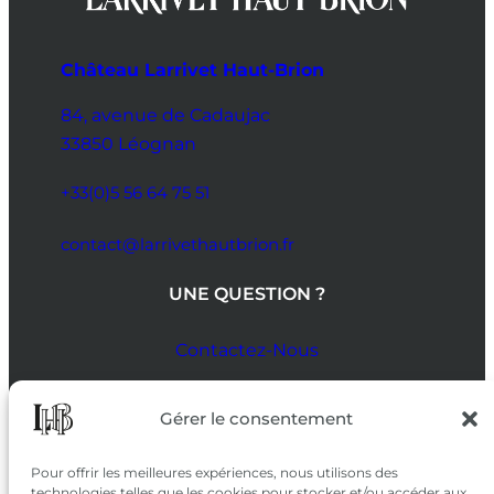
Château Larrivet Haut-Brion
84, avenue de Cadaujac
33850 Léognan
+33(0)5 56 64 75 51
contact@larrivethautbrion.fr
UNE QUESTION ?
Contactez-Nous
SUIVEZ-NOUS
Gérer le consentement
SUR LES RÉSEAUX
Pour offrir les meilleures expériences, nous utilisons des
technologies telles que les cookies pour stocker et/ou accéder aux