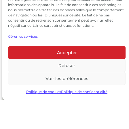
informations des appareils. Le fait de consentir à ces technologies
nous permettra de traiter des données telles que le comportement
de navigation ou les ID uniques sur ce site. Le fait de ne pas
consentir ou de retirer son consentement peut avoir un effet
négatif sur certaines caractéristiques et fonctions.
Gérer les services
Accepter
© 2026 Château Larrivet Haut-Brion |
Mentions légales
|
Politique de confidentialité
Refuser
|
CGV
Voir les préférences
L’ABUS D’ALCOOL EST DANGEREUX POUR LA SANTÉ, À
CONSOMMER AVEC MODÉRATION
Politique de cookies
Politique de confidentialité