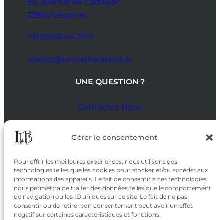
84, avenue de Cadaujac
33850 Léognan
+33(0)5 56 64 75 51
contact@larrivethautbrion.fr
UNE QUESTION ?
Contactez-Nous
SUIVEZ-NOUS
Gérer le consentement
SUR LES RÉSEAUX
Pour offrir les meilleures expériences, nous utilisons des
technologies telles que les cookies pour stocker et/ou accéder aux
informations des appareils. Le fait de consentir à ces technologies
nous permettra de traiter des données telles que le comportement
de navigation ou les ID uniques sur ce site. Le fait de ne pas
consentir ou de retirer son consentement peut avoir un effet
négatif sur certaines caractéristiques et fonctions.