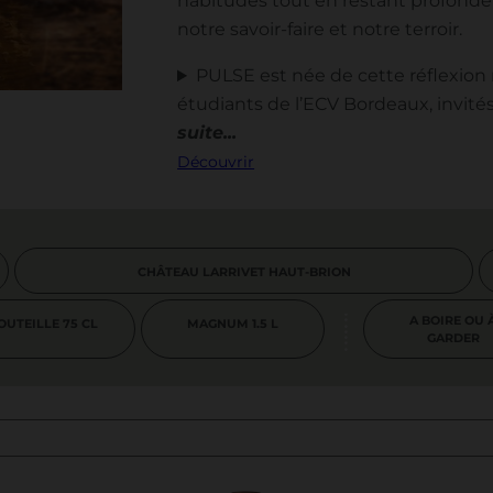
habitudes tout en restant profond
notre savoir-faire et notre terroir.
PULSE est née de cette réflexion
étudiants de l’ECV Bordeaux, invité
Découvrir
CHÂTEAU LARRIVET HAUT-BRION
A BOIRE OU 
OUTEILLE 75 CL
MAGNUM 1.5 L
GARDER