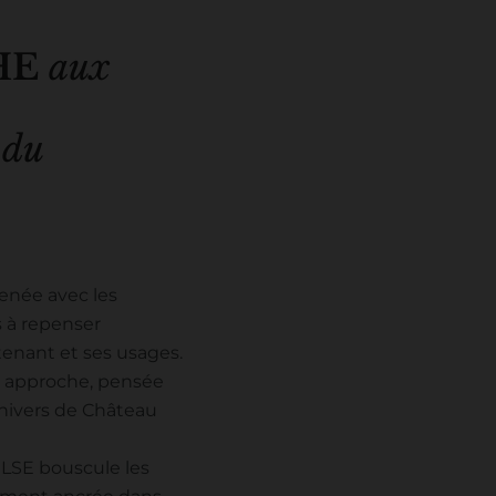
HE
aux
N
du
enée avec les
s à repenser
tenant et ses usages.
n approche, pensée
nivers de Château
ULSE bouscule les