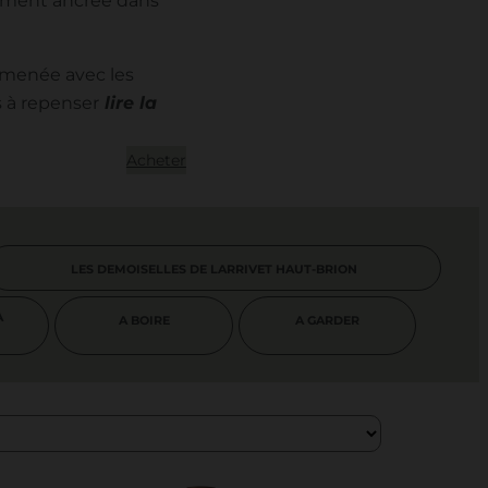
ément ancrée dans
 menée avec les
s à repenser
Acheter
LES DEMOISELLES DE LARRIVET HAUT-BRION
À
A BOIRE
A GARDER