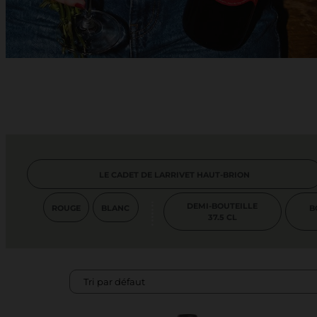
LE CADET DE LARRIVET HAUT-BRION
DEMI-BOUTEILLE
ROUGE
BLANC
B
37.5 CL