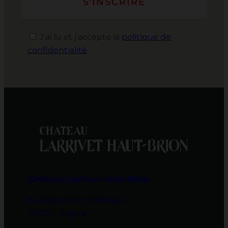
J’ai lu et j’accepte la
politique de
confidentialité
Château Larrivet Haut-Brion
84, avenue de Cadaujac
33850 Léognan