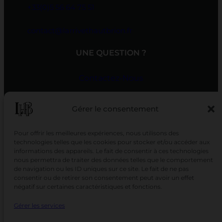
+33(0)5 56 64 75 51
contact@larrivethautbrion.fr
UNE QUESTION ?
Contactez-Nous
SUIVEZ-NOUS
Gérer le consentement
SUR LES RÉSEAUX
Pour offrir les meilleures expériences, nous utilisons des
technologies telles que les cookies pour stocker et/ou accéder aux
informations des appareils. Le fait de consentir à ces technologies
nous permettra de traiter des données telles que le comportement
de navigation ou les ID uniques sur ce site. Le fait de ne pas
consentir ou de retirer son consentement peut avoir un effet
négatif sur certaines caractéristiques et fonctions.
Gérer les services