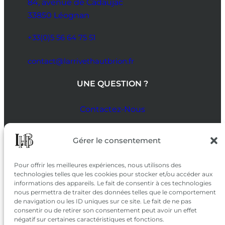
84, avenue de Cadaujac
33850 Léognan
+33(0)5 56 64 75 51
contact@larrivethautbrion.fr
UNE QUESTION ?
Contactez-Nous
SUIVEZ-NOUS
Gérer le consentement
SUR LES RÉSEAUX
Pour offrir les meilleures expériences, nous utilisons des
technologies telles que les cookies pour stocker et/ou accéder aux
informations des appareils. Le fait de consentir à ces technologies
nous permettra de traiter des données telles que le comportement
de navigation ou les ID uniques sur ce site. Le fait de ne pas
consentir ou de retirer son consentement peut avoir un effet
négatif sur certaines caractéristiques et fonctions.