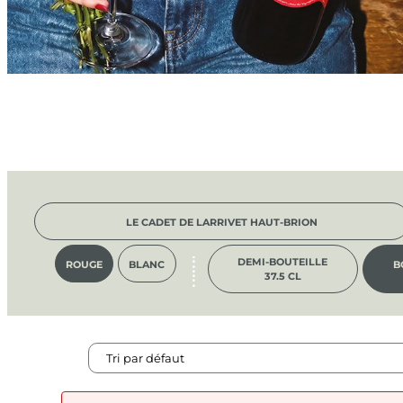
LE CADET DE LARRIVET HAUT-BRION
DEMI-BOUTEILLE
ROUGE
BLANC
B
37.5 CL