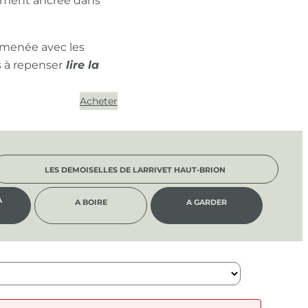
ément ancrée dans
 menée avec les
s à repenser
Acheter
LES DEMOISELLES DE LARRIVET HAUT-BRION
À
A BOIRE
A GARDER