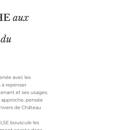
HE
aux
N
du
enée avec les
s à repenser
tenant et ses usages.
n approche, pensée
nivers de Château
ULSE bouscule les