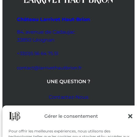
Château Larrivet Haut-Brion
84, avenue de Cadaujac
33850 Léognan
+33(0)5 56 64 75 51
contact@larrivethautbrion.fr
UNE QUESTION ?
Contactez-Nous
SUIVEZ-NOUS
Gérer le consentement
SUR LES RÉSEAUX
Pour offrir les meilleures expériences, nous utilisons des
technologies telles que les cookies pour stocker et/ou accéder aux