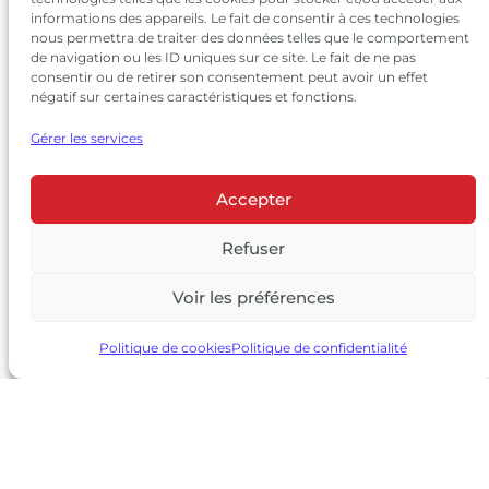
informations des appareils. Le fait de consentir à ces technologies
nous permettra de traiter des données telles que le comportement
de navigation ou les ID uniques sur ce site. Le fait de ne pas
consentir ou de retirer son consentement peut avoir un effet
négatif sur certaines caractéristiques et fonctions.
Gérer les services
Accepter
© 2026 Château Larrivet Haut-Brion |
Mentions légales
|
Politique de confidentialité
Refuser
|
CGV
Voir les préférences
L’ABUS D’ALCOOL EST DANGEREUX POUR LA SANTÉ, À
CONSOMMER AVEC MODÉRATION
Politique de cookies
Politique de confidentialité