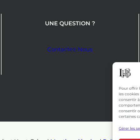
UNE QUESTION ?
Contactez-Nous
Pour offrir
les cookies
consentir à
comportemen
consentir o
certaines c
Gérer les s