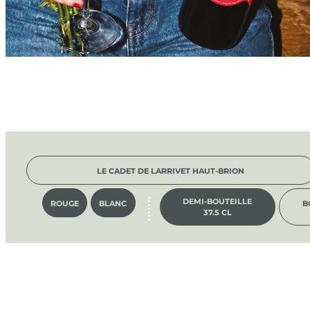
LE CADET DE LARRIVET HAUT-BRION
DEMI-BOUTEILLE
ROUGE
BLANC
B
37.5 CL