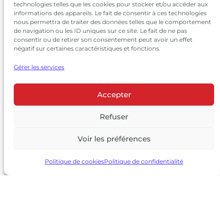
technologies telles que les cookies pour stocker et/ou accéder aux
informations des appareils. Le fait de consentir à ces technologies
nous permettra de traiter des données telles que le comportement
de navigation ou les ID uniques sur ce site. Le fait de ne pas
consentir ou de retirer son consentement peut avoir un effet
négatif sur certaines caractéristiques et fonctions.
Gérer les services
Accepter
© 2026 Château Larrivet Haut-Brion |
Mentions légales
|
Politique de confidentialité
Refuser
|
CGV
Voir les préférences
L’ABUS D’ALCOOL EST DANGEREUX POUR LA SANTÉ, À
CONSOMMER AVEC MODÉRATION
Politique de cookies
Politique de confidentialité