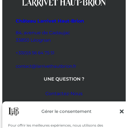
Château Larrivet Haut-Brion
84, avenue de Cadaujac
33850 Léognan
+33(0)5 56 64 75 51
contact@larrivethautbrion.fr
UNE QUESTION ?
Contactez-Nous
SUIVEZ-NOUS
Gérer le consentement
SUR LES RÉSEAUX
Pour offrir les meilleures expériences, nous utilisons des