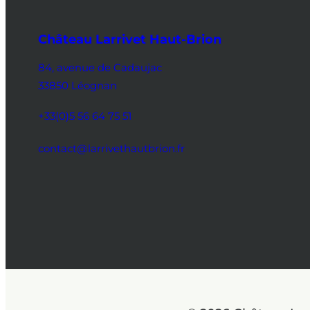
Château Larrivet Haut-Brion
84, avenue de Cadaujac
33850 Léognan
+33(0)5 56 64 75 51
contact@larrivethautbrion.fr