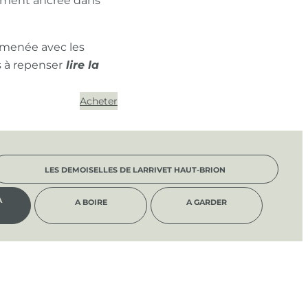
ément ancrée dans
 menée avec les
s à repenser
Acheter
LES DEMOISELLES DE LARRIVET HAUT-BRION
À
A BOIRE
A GARDER