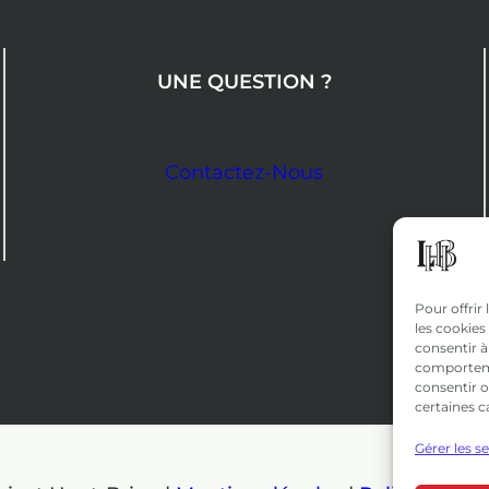
UNE QUESTION ?
Contactez-Nous
Pour offrir
les cookies
consentir à
comportemen
consentir o
certaines c
Gérer les s