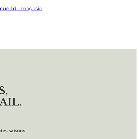
cueil du magasin
S
,
AIL
.
des saisons