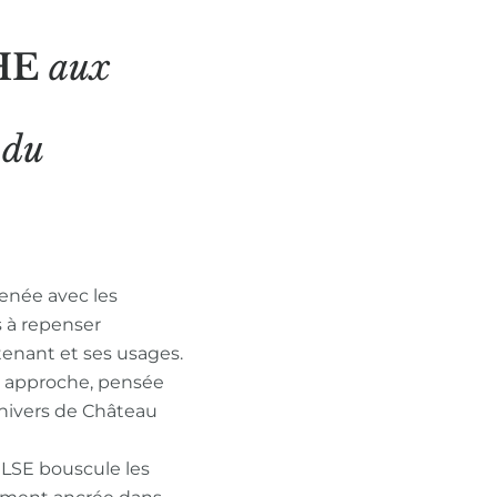
HE
aux
N
du
enée avec les
s à repenser
tenant et ses usages.
n approche, pensée
nivers de Château
ULSE bouscule les