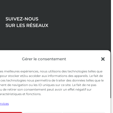
SUIVEZ-NOUS
SUR LES RÉSEAUX
Gérer le consentement
 les meilleures expériences, nous utilisons des technologies telles que
 pour stocker et/ou accéder aux informations des appareils. Le fait de
 ces technologies nous permettra de traiter des données telles que le
t de navigation ou les ID uniques sur ce site. Le fait de ne pas
u de retirer son consentement peut avoir un effet négatif sur
aractéristiques et fonctions.
ervices