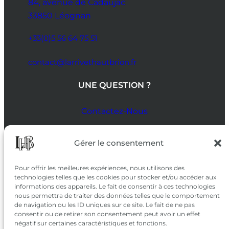
84, avenue de Cadaujac
33850 Léognan
+33(0)5 56 64 75 51
contact@larrivethautbrion.fr
UNE QUESTION ?
Contactez-Nous
SUIVEZ-NOUS
Gérer le consentement
SUR LES RÉSEAUX
Pour offrir les meilleures expériences, nous utilisons des
technologies telles que les cookies pour stocker et/ou accéder aux
informations des appareils. Le fait de consentir à ces technologies
nous permettra de traiter des données telles que le comportement
de navigation ou les ID uniques sur ce site. Le fait de ne pas
consentir ou de retirer son consentement peut avoir un effet
négatif sur certaines caractéristiques et fonctions.