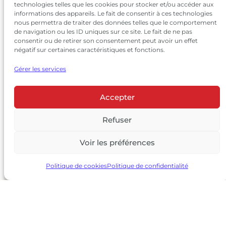
technologies telles que les cookies pour stocker et/ou accéder aux
informations des appareils. Le fait de consentir à ces technologies
nous permettra de traiter des données telles que le comportement
de navigation ou les ID uniques sur ce site. Le fait de ne pas
consentir ou de retirer son consentement peut avoir un effet
négatif sur certaines caractéristiques et fonctions.
Gérer les services
Accepter
© 2026 Château Larrivet Haut-Brion |
Mentions légales
|
Politique de confidentialité
Refuser
|
CGV
Voir les préférences
L’ABUS D’ALCOOL EST DANGEREUX POUR LA SANTÉ, À
CONSOMMER AVEC MODÉRATION
Politique de cookies
Politique de confidentialité