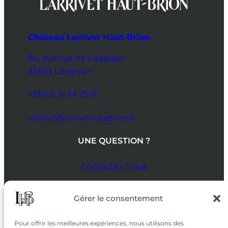
Château Larrivet Haut-Brion
84, avenue de Cadaujac
33850 Léognan
+33(0)5 56 64 75 51
contact@larrivethautbrion.fr
UNE QUESTION ?
Contactez-Nous
SUIVEZ-NOUS
Gérer le consentement
SUR LES RÉSEAUX
Pour offrir les meilleures expériences, nous utilisons des