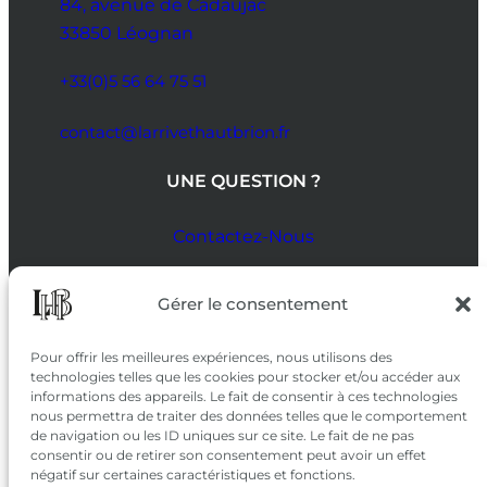
84, avenue de Cadaujac
33850 Léognan
+33(0)5 56 64 75 51
contact@larrivethautbrion.fr
UNE QUESTION ?
Contactez-Nous
SUIVEZ-NOUS
Gérer le consentement
SUR LES RÉSEAUX
Pour offrir les meilleures expériences, nous utilisons des
technologies telles que les cookies pour stocker et/ou accéder aux
informations des appareils. Le fait de consentir à ces technologies
nous permettra de traiter des données telles que le comportement
de navigation ou les ID uniques sur ce site. Le fait de ne pas
consentir ou de retirer son consentement peut avoir un effet
négatif sur certaines caractéristiques et fonctions.