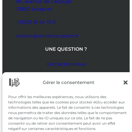
84, avenue de Cadaujac
33850 Léognan
+33(0)5 56 64 75 51
contact@larrivethautbrion.fr
UNE QUESTION ?
Contactez-Nous
SUIVEZ-NOUS
Gérer le consentement
SUR LES RÉSEAUX
Pour offrir les meilleures expériences, nous utilisons des
technologies telles que les cookies pour stocker et/ou accéder aux
informations des appareils. Le fait de consentir à ces technologies
nous permettra de traiter des données telles que le comportement
de navigation ou les ID uniques sur ce site. Le fait de ne pas
consentir ou de retirer son consentement peut avoir un effet
négatif sur certaines caractéristiques et fonctions.