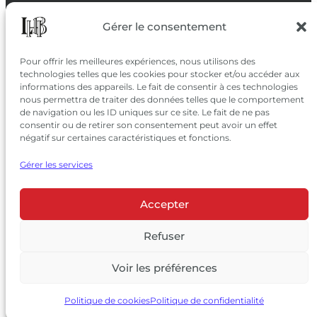
SUIVEZ-NOUS
Gérer le consentement
SUR LES RÉSEAUX
Pour offrir les meilleures expériences, nous utilisons des
technologies telles que les cookies pour stocker et/ou accéder aux
informations des appareils. Le fait de consentir à ces technologies
nous permettra de traiter des données telles que le comportement
de navigation ou les ID uniques sur ce site. Le fait de ne pas
consentir ou de retirer son consentement peut avoir un effet
négatif sur certaines caractéristiques et fonctions.
Gérer les services
Accepter
© 2026 Château Larrivet Haut-Brion |
Mentions légales
|
Politique de confidentialité
Refuser
|
CGV
Voir les préférences
L’ABUS D’ALCOOL EST DANGEREUX POUR LA SANTÉ, À
CONSOMMER AVEC MODÉRATION
Politique de cookies
Politique de confidentialité