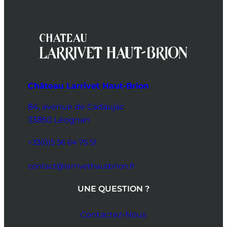
Château Larrivet Haut-Brion
84, avenue de Cadaujac
33850 Léognan
+33(0)5 56 64 75 51
contact@larrivethautbrion.fr
UNE QUESTION ?
Contactez-Nous