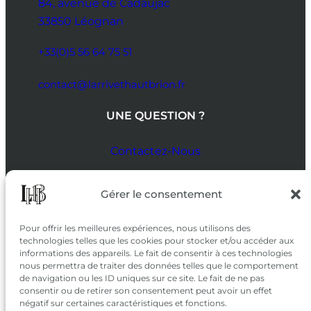
84, avenue de Cadaujac
33850 Léognan
+33(0)5 56 64 75 51
contact@larrivethautbrion.fr
UNE QUESTION ?
Contactez-Nous
SUIVEZ-NOUS
Gérer le consentement
SUR LES RÉSEAUX
Pour offrir les meilleures expériences, nous utilisons des
technologies telles que les cookies pour stocker et/ou accéder aux
informations des appareils. Le fait de consentir à ces technologies
nous permettra de traiter des données telles que le comportement
de navigation ou les ID uniques sur ce site. Le fait de ne pas
consentir ou de retirer son consentement peut avoir un effet
négatif sur certaines caractéristiques et fonctions.