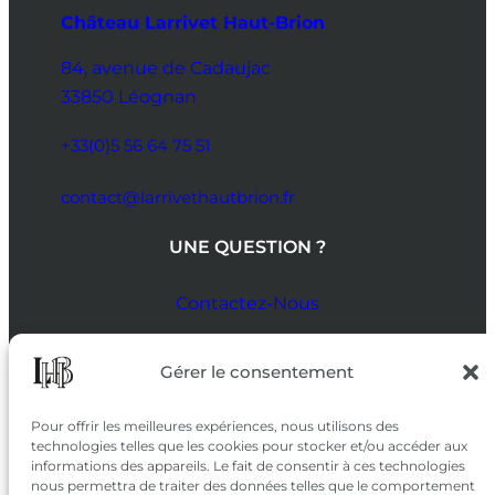
Château Larrivet Haut-Brion
84, avenue de Cadaujac
33850 Léognan
+33(0)5 56 64 75 51
contact@larrivethautbrion.fr
UNE QUESTION ?
Contactez-Nous
SUIVEZ-NOUS
Gérer le consentement
SUR LES RÉSEAUX
Pour offrir les meilleures expériences, nous utilisons des
technologies telles que les cookies pour stocker et/ou accéder aux
informations des appareils. Le fait de consentir à ces technologies
nous permettra de traiter des données telles que le comportement