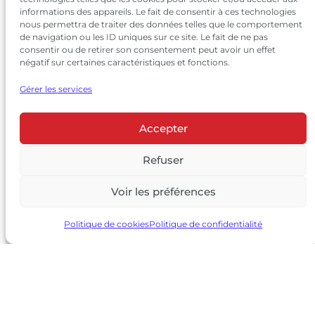
informations des appareils. Le fait de consentir à ces technologies
nous permettra de traiter des données telles que le comportement
de navigation ou les ID uniques sur ce site. Le fait de ne pas
consentir ou de retirer son consentement peut avoir un effet
négatif sur certaines caractéristiques et fonctions.
Gérer les services
Accepter
© 2026 Château Larrivet Haut-Brion |
Mentions légales
|
Politique de confidentialité
Refuser
|
CGV
Voir les préférences
L’ABUS D’ALCOOL EST DANGEREUX POUR LA SANTÉ, À
CONSOMMER AVEC MODÉRATION
Politique de cookies
Politique de confidentialité