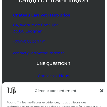
Château Larrivet Haut-Brion
84, avenue de Cadaujac
33850 Léognan
+33(0)5 56 64 75 51
contact@larrivethautbrion.fr
UNE QUESTION ?
Contactez-Nous
SUIVEZ-NOUS
Gérer le consentement
SUR LES RÉSEAUX
Pour offrir les meilleures expériences, nous utilisons des
technologies telles que les cookies pour stocker et/ou accéder aux