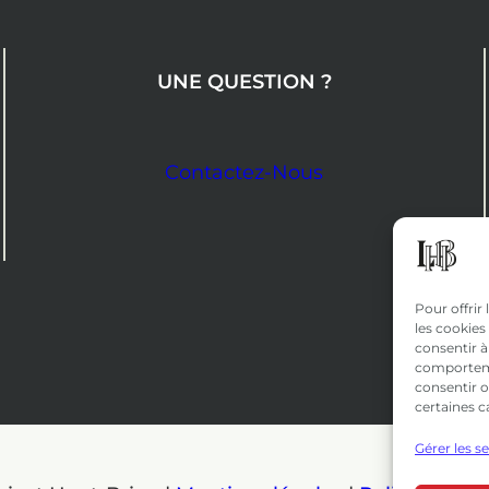
UNE QUESTION ?
Contactez-Nous
Pour offrir
les cookies
consentir à
comportemen
consentir o
certaines c
Gérer les s