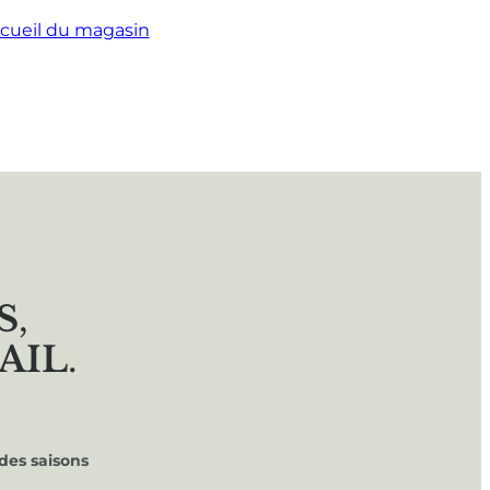
cueil du magasin
S
,
AIL
.
des saisons