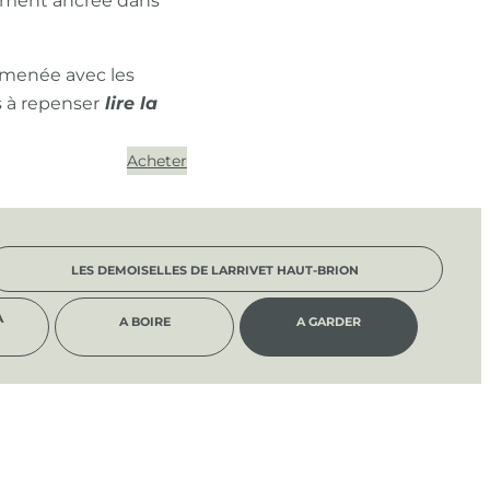
ément ancrée dans
 menée avec les
s à repenser
Acheter
LES DEMOISELLES DE LARRIVET HAUT-BRION
À
A BOIRE
A GARDER