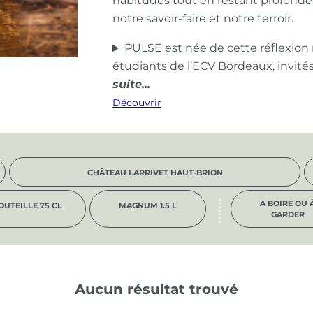
habitudes tout en restant profond
notre savoir-faire et notre terroir.
PULSE est née de cette réflexion
étudiants de l’ECV Bordeaux, invité
Découvrir
CHÂTEAU LARRIVET HAUT-BRION
A BOIRE OU 
OUTEILLE 75 CL
MAGNUM 1.5 L
GARDER
Aucun résultat trouvé