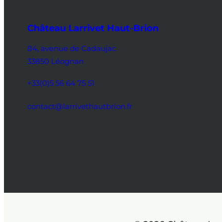
Château Larrivet Haut-Brion
84, avenue de Cadaujac
33850 Léognan
+33(0)5 56 64 75 51
contact@larrivethautbrion.fr