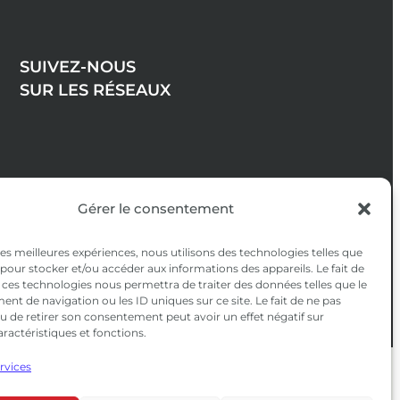
SUIVEZ-NOUS
SUR LES RÉSEAUX
Gérer le consentement
 les meilleures expériences, nous utilisons des technologies telles que
 pour stocker et/ou accéder aux informations des appareils. Le fait de
 ces technologies nous permettra de traiter des données telles que le
t de navigation ou les ID uniques sur ce site. Le fait de ne pas
u de retirer son consentement peut avoir un effet négatif sur
aractéristiques et fonctions.
ervices