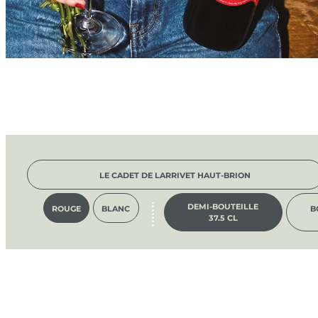
LE CADET DE LARRIVET HAUT-BRION
DEMI-BOUTEILLE
ROUGE
BLANC
B
37.5 CL