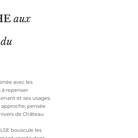
HE
aux
N
du
enée avec les
s à repenser
tenant et ses usages.
n approche, pensée
nivers de Château
ULSE bouscule les