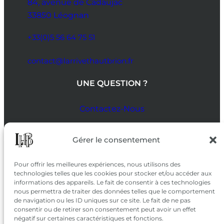
84, avenue de Cadaujac
33850 Léognan
+33(0)5 56 64 75 51
contact@larrivethautbrion.fr
UNE QUESTION ?
Contactez-Nous
SUIVEZ-NOUS
Gérer le consentement
SUR LES RÉSEAUX
Pour offrir les meilleures expériences, nous utilisons des
technologies telles que les cookies pour stocker et/ou accéder aux
informations des appareils. Le fait de consentir à ces technologies
nous permettra de traiter des données telles que le comportement
de navigation ou les ID uniques sur ce site. Le fait de ne pas
consentir ou de retirer son consentement peut avoir un effet
négatif sur certaines caractéristiques et fonctions.