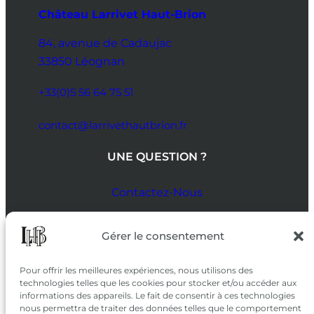
Château Larrivet Haut-Brion
84, avenue de Cadaujac
33850 Léognan
+33(0)5 56 64 75 51
contact@larrivethautbrion.fr
UNE QUESTION ?
Contactez-Nous
SUIVEZ-NOUS
Gérer le consentement
SUR LES RÉSEAUX
Pour offrir les meilleures expériences, nous utilisons des
technologies telles que les cookies pour stocker et/ou accéder aux
informations des appareils. Le fait de consentir à ces technologies
nous permettra de traiter des données telles que le comportement